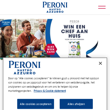
WIN EEN CHEF AAN HUIS
Door op “Alle cookies accepteren” te klikken gaat u akkoord met het opslaan
van cookies op uw apparaat voor het verbeteren van websitenavigatie, het
Jij nodigt je vrienden uit, wij regelen de rest!
analyseren van websitegebruik en om ons te helpen bij onze
marketingprojecten.
Privacy & Cookie statement
De chef van Pesca komt samen met een gastheer/gastvrouw een
stijlvol diner bij jou thuis verzorgen. Zij regelen het diner én alles wat
daarbij hoort. Zodat jij alle tijd hebt om van het moment te genieten.
Alle cookies accepteren
Alles afwijzen