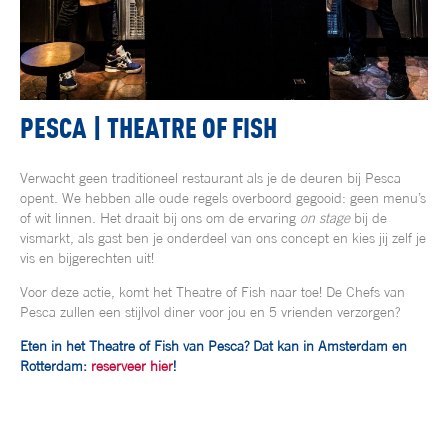
PESCA | THEATRE OF FISH
Verwacht geen traditioneel restaurant als je de deuren bij Pesca
opent. We hebben alle oude regels overboord gegooid: geen menu’s
of wit linnen. Het draait bij ons om de ervaring
on stage
bij de
vismarkt, als gast ben je onderdeel van ons concept en kies jij zelf je
vis en bijgerechten uit!
Voor deze actie, komt het Theatre of Fish naar toe! De Chefs van
Pesca zullen een stijlvol diner voor jou en 5 vrienden verzorgen?
Eten in het Theatre of Fish van Pesca? Dat kan in Amsterdam en
Rotterdam:
reserveer hier
!